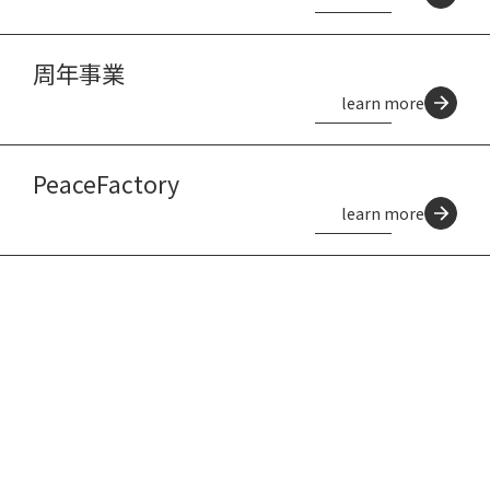
周年事業
learn more
PeaceFactory
learn more